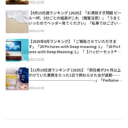
2025.12.03
んマッサージする。 いつ起きても体が動かしやすいよう
に」「...」など
【9月15日週ランキング (2025)】「お酒弱すぎ問題 ビー
ル一杯、5分ごとの経過がこれ （閲覧注意）」「うまく
いったのでヘッダー見てください」「私事ではございま
すが、この度飲み友達として親交を深めてきた中込悠さ
2025.12.03
んと結婚する運びとなりました。 “友情結婚”や“交
際...」など
【2025年8月ランキング】「ご報告させていただきま
す」「20 Pictures with Deep meaning: 1.」「20 Pict
ures with Deep Meaning: 1.」「【ハッピーセット®販
売に関する大切なお知らせと当社の...」など
2025.12.03
【11月10日週ランキング (2025)】「前任者が2ヶ月以上
かけていた業務をたった1日で終わらせた女が退勤──
──────────────────」「Perfumeあ
～ちゃん結婚発表 お相手は一般男性「ファンの人で
2025.12.03
す！」 https://oricon.co.jp/ne...」など