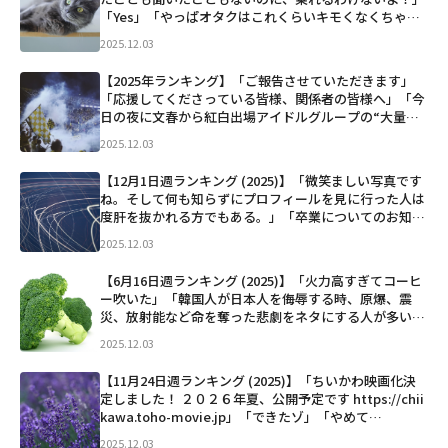
「Yes」「やっぱオタクはこれくらいキモくなくちゃい
けない みんなキレイになりすぎた」「突然目がこうなっ
2025.12.03
てしまって... 明後日アリーナツアーを控えているの
で...」など
【2025年ランキング】「ご報告させていただきます」
「応援してくださっている皆様、関係者の皆様へ」「今
日の夜に文春から紅白出場アイドルグループの“大量脱
退”記事が出ます」「フジ「酒のツマミになる話」終了
2025.12.03
千鳥・大悟から視聴者にメッセージ」「20 Pic...」など
【12月1日週ランキング (2025)】「微笑ましい写真です
ね。そして何も知らずにプロフィールを見に行った人は
度肝を抜かれる方でもある。」「卒業についてのお知ら
せ 天音かなた6周年となる2025年12月27日をもちまし
2025.12.03
て、 ホロライブを卒業します。 ぜひ読んでいただ...」な
ど
【6月16日週ランキング (2025)】「火力高すぎてコーヒ
ー吹いた」「韓国人が日本人を侮辱する時、原爆、震
災、放射能など命を奪った悲劇をネタにする人が多いけ
ど 日本人が韓国人をバカにする時は、キムチ、火病、パ
2025.12.03
クリ文化みたいな文化的見下しが多くて災害や事故の死
者を笑う...」など
【11月24日週ランキング (2025)】「ちいかわ映画化決
定しました！ ２０２６年夏、公開予定です https://chii
kawa.toho-movie.jp」「できたゾ」「やめて
ー！！！！！」「秋葉原駅前のパン屋でコーヒー飲んで
2025.12.03