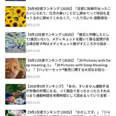
たら、空いてる席が沢山あるのに「こ...」など
【6月9日週ランキング (2025)】「旦那に妊娠中太ったこ
といじられて、仕方の無いことだし辞めてって何回も言
ってるのに辞めてくれなくて、一人で泣いた 週数相当の
大きさだし体重指摘されてる訳でもないのにさ。謝って
2025.12.03
くれたけど「パートナーが大きくなっていくのこんなき
つい...」など
【9月22日週ランキング (2025)】「彼氏と同棲したとし
て(彼氏いない)、メディキュットを履いて寝る習慣があ
る場合致す時はメディキュット脱がすところから始まる
の？ 致す日はメディキュット履かないで布団行くの？
2025.12.03
最近ずっと考えてる。彼氏はいないんだけど。」「SHI
S...」など
【8月11日週ランキング (2025)】「20 Pictures with De
ep meaning: 1.」「20 Pictures with Deep Meaning:
1.」「【ハッピーセット®販売に関する大切なお知らせ
と当社の対応について】」「万博で帰れ...」など
2025.12.03
【2025年5月ランキング】「あの、すいません通勤手当
が労働の対償になる、って国会で言っちゃったらそれは
つまり通勤時間を労務時間として認めるっていう言質み
たいなもんになりませんか？？？？？？」「普通にダッ
2025.12.03
シュしてこれ両乳丸出しにしたことある。ド田舎だから
ヤ...」など
【9月1日週ランキング (2025)】「わたしです。」「ジャ