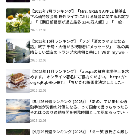
表に維新から出馬「国会のリングで暴れまくりたい」
...」など
【2025年7月ランキング】「Mrs. GREEN APPLE 横浜山
下ふ頭特設会場 野外ライブにおける騒音に関するお詫び
⁡」「【期日前投票が過去最多 2145万人超】」「一般人
の顔も隠さずに虫呼ばわりって… 酷すぎないか？この人
2025.12.03
も貴方の事が好きで推して...」など
【2025年10月ランキング】「フジ「酒のツマミになる
話」終了 千鳥・大悟から視聴者にメッセージ」「私の素
晴らしい盟友のトランプ大統領と共に！ With my won
derful ally and friend, @realDonaldTrump!」
2025.12.03
「池...」など
【2025年11月ランキング】「aespaの紅白出場停止を求
めます。 オンライン署名にご協力ください。 https://c.
org/qRqbHkp4RT」「ちいかわ映画化決定しました！
２０２６年夏、公開予定です https://chiikawa.toh
2025.12.03
o...」など
【5月26日週ランキング (2025)】「あの、すいません通
勤手当が労働の対償になる、って国会で言っちゃったら
それはつまり通勤時間を労務時間として認めるっていう
言質みたいなもんになりませんか？？？？？？」「普通
2025.12.03
にダッシュしてこれ両乳丸出しにしたことある。ド田舎
だからヤ...」など
【9月29日週ランキング (2025)】「えー笑 彼氏さん厳し