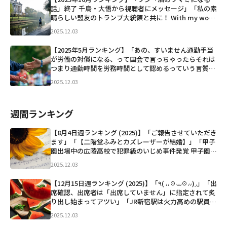
話」終了 千鳥・大悟から視聴者にメッセージ」「私の素
晴らしい盟友のトランプ大統領と共に！ With my won
derful ally and friend, @realDonaldTrump!」
2025.12.03
「池...」など
【2025年5月ランキング】「あの、すいません通勤手当
が労働の対償になる、って国会で言っちゃったらそれは
つまり通勤時間を労務時間として認めるっていう言質み
たいなもんになりませんか？？？？？？」「普通にダッ
2025.12.03
シュしてこれ両乳丸出しにしたことある。ド田舎だから
ヤ...」など
週間ランキング
【8月4日週ランキング (2025)】「ご報告させていただき
ます」「【二階堂ふみとカズレーザーが結婚】」「甲子
園出場中の広陵高校で犯罪級のいじめ事件発覚 甲子園出
場を辞退しろと大炎上中 1年生が寮でカップラーメンを
2025.12.03
食べる ↓ 2年生（現3年生）にバレて暴行 ↓ 次...」など
【12月15日週ランキング (2025)】「٩( ៸៸☉⩊☉៸៸)◞」「出
席確認、出席者は「出席していません」に指定されて炙
り出し始まってアツい」「JR新宿駅は火力高めの駅員さ
んいて、このあいだのアナウンスは「一つのドアに固ま
2025.12.03
らずにご乗車くださーい。信じられないかも知れ...」な