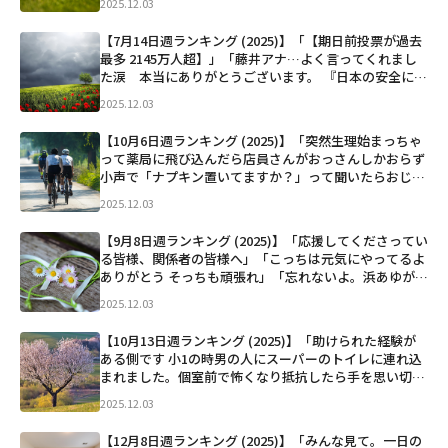
2025.12.03
自宅から遺体発見 身元を確認中 https://news....」など
【7月14日週ランキング (2025)】「【期日前投票が過去
最多 2145万人超】」「藤井アナ…よく言ってくれまし
た涙 本当にありがとうございます。 『日本の安全につ
いて核武装が安上がりだとする候補者がいらっしゃいま
2025.12.03
した。戦後80年ずっとお爺ちゃんお婆ちゃん達が大切
に...」など
【10月6日週ランキング (2025)】「突然生理始まっちゃ
って薬局に飛び込んだら店員さんがおっさんしかおらず
小声で「ナプキン置いてますか？」って聞いたらおじさ
んも小声で「希望のサイズは？」って聞いてきて暫くし
2025.12.03
てからくしゃくしゃの紙袋に入ったナプキンをカウンタ
ー脇から...」など
【9月8日週ランキング (2025)】「応援してくださってい
る皆様、関係者の皆様へ」「こっちは元気にやってるよ
ありがとう そっちも頑張れ」「忘れないよ。浜あゆが結
婚決まったときの長瀬智也のカウントダウンライブでの
2025.12.03
機嫌の悪さ」「お前が頑張ってるだけだろ」「韓国きて
待...」など
【10月13日週ランキング (2025)】「助けられた経験が
ある側です 小1の時男の人にスーパーのトイレに連れ込
まれました。個室前で怖くなり抵抗したら手を思い切り
引っ張れたので、手を洗っていたおじさんに「助け
2025.12.03
て…」と声を振り絞って伝えたらおじさんは男に向かっ
て「何しとん...」など
【12月8日週ランキング (2025)】「みんな見て。一日の