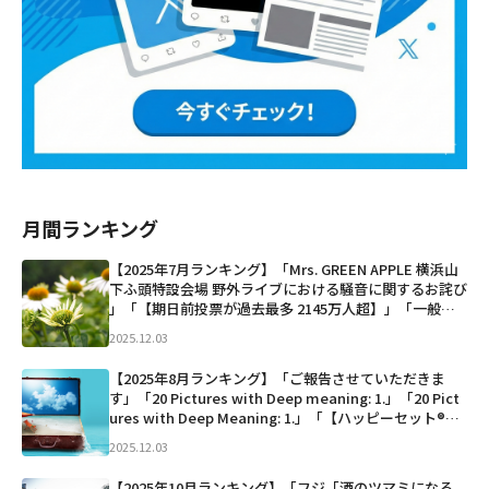
月間ランキング
【2025年7月ランキング】「Mrs. GREEN APPLE 横浜山
下ふ頭特設会場 野外ライブにおける騒音に関するお詫び
⁡」「【期日前投票が過去最多 2145万人超】」「一般人
の顔も隠さずに虫呼ばわりって… 酷すぎないか？この人
2025.12.03
も貴方の事が好きで推して...」など
【2025年8月ランキング】「ご報告させていただきま
す」「20 Pictures with Deep meaning: 1.」「20 Pict
ures with Deep Meaning: 1.」「【ハッピーセット®販
売に関する大切なお知らせと当社の...」など
2025.12.03
【2025年10月ランキング】「フジ「酒のツマミになる