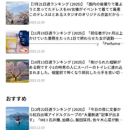
ど
【7月21日週ランキング (2025)】「国内の後撮りで着よ
うと思ってたドレスをAV女優がイベントで着てて最悪
このドレスはとあるスタジオのオリジナル衣装だからこ
こでしか着られないし、本当に楽しみにしてたから靴と
2025.12.03
か小物自分で揃えてコンセプトも練ってたのに AV女優
に貸...」など
【11月10日週ランキング (2025)】「前任者が2ヶ月以上
かけていた業務をたった1日で終わらせた女が退勤──
──────────────────」「Perfumeあ
～ちゃん結婚発表 お相手は一般男性「ファンの人で
2025.12.03
す！」 https://oricon.co.jp/ne...」など
【10月13日週ランキング (2025)】「助けられた経験が
ある側です 小1の時男の人にスーパーのトイレに連れ込
まれました。個室前で怖くなり抵抗したら手を思い切り
引っ張れたので、手を洗っていたおじさんに「助け
2025.12.03
て…」と声を振り絞って伝えたらおじさんは男に向かっ
て「何しとん...」など
おすすめ
【12月22日週ランキング (2025)】「今日の夜に文春か
ら紅白出場アイドルグループの“大量脱退”記事が出ま
す」「ME:I 石井蘭､加藤心､飯田栞月､佐々木心菜が脱
退」「あ そういえば今朝3000万の薬ぶちこみました み
2025.12.03