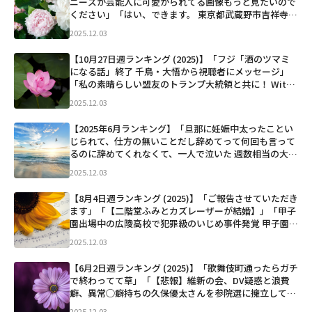
ニーズが芸能人に可愛がられてる画像もっと見たいので
ください」「はい、できます。 東京都武蔵野市吉祥寺本
町1丁目15番 JR吉祥寺駅北口 0番バス乗り場横の街路樹
2025.12.03
前だと思われます。」「本日、自由民主党総裁の職...」
など
【10月27日週ランキング (2025)】「フジ「酒のツマミ
になる話」終了 千鳥・大悟から視聴者にメッセージ」
「私の素晴らしい盟友のトランプ大統領と共に！ With
my wonderful ally and friend, @realDonaldTrum
2025.12.03
p!」「ロ...」など
【2025年6月ランキング】「旦那に妊娠中太ったことい
じられて、仕方の無いことだし辞めてって何回も言って
るのに辞めてくれなくて、一人で泣いた 週数相当の大き
さだし体重指摘されてる訳でもないのにさ。謝ってくれ
2025.12.03
たけど「パートナーが大きくなっていくのこんなきつ
い...」など
【8月4日週ランキング (2025)】「ご報告させていただき
ます」「【二階堂ふみとカズレーザーが結婚】」「甲子
園出場中の広陵高校で犯罪級のいじめ事件発覚 甲子園出
場を辞退しろと大炎上中 1年生が寮でカップラーメンを
2025.12.03
食べる ↓ 2年生（現3年生）にバレて暴行 ↓ 次...」など
【6月2日週ランキング (2025)】「歌舞伎町通ったらガチ
で終わってて草」「【悲報】維新の会、DV疑惑と浪費
癖、異常◯癖持ちの久保優太さんを参院選に擁立してし
まうwwww 元Ｋ―１王者・久保優太氏 参院選比例代
2025.12.03