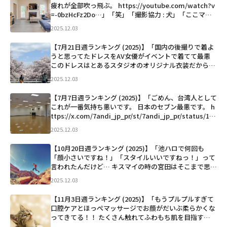
疲れが全部吹っ飛ぶ。 https://youtube.com/watch?v
=-0bzHcFz2Do…」「笑」「撮影協力 : 犬」「ここマジ
でやめとけ 衛生管理が終わってる」「【ご報告】 昨
2025.12.03
夜、震度6強の...」など
【7月21日週ランキング (2025)】「国内の後撮りで着よ
うと思ってたドレスをAV女優がイベントで着てて最悪
このドレスはとあるスタジオのオリジナル衣装だからこ
こでしか着られないし、本当に楽しみにしてたから靴と
2025.12.03
か小物自分で揃えてコンセプトも練ってたのに AV女優
に貸...」など
【7月7日週ランキング (2025)】「ごめん、台湾人として
これが一番気持ち悪いです。 日本のセブン最悪です。 h
ttps://x.com/7andi_jp_pr/st/7andi_jp_pr/status/194
3432845193810207…」「謝ってにゃ〜〜...」など
2025.12.03
【10月20日週ランキング (2025)】「池ハロで何回も
「顔小さいですね！」「スタイルいいですねっ！」って
言われたんだけど… キスマイの時の宮田はそこまで思わ
なかったって事でしょ？ そうなの！ Kis-My-Ft2って、
2025.12.03
とんでもねースタイルだらけなのよ！マジで！笑...」な
ど
【11月3日週ランキング (2025)】「もうプルプルすぎて
口腔ケアとほっぺマッサージでお顔がだいぶ柔らかくな
ってきてる！！ たくさん触れてふわもち肌を目指す
ぞ！！ 触れないと固くなってしまう… 毎日毎日たくさ