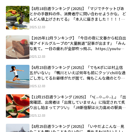
なさんが国民健康保険を納めてくれているお陰で、
親...」など
【8月18日週ランキング (2025)】「マジでチケットぴあ
とかの手数料の件、消費者庁に問い合わせようかな。 ど
んどん値上げされてる」「本人に届きました！！！！！
本当に応援しています！！！！！」「友達との旅行の交
2025.12.03
通費、 最適解が分からない件」「ポテトのLを頼んであ
け...」など
【2025年12月ランキング】「今日の夜に文春から紅白出
場アイドルグループの“大量脱退”記事が出ます」「みん
な見て。一日の疲れが全部吹っ飛ぶ。 https://youtube.
com/watch?v=-0bzHcFz2Do…」「微笑ましい写真で
2025.12.03
すね。そして...」など
【6月23日週ランキング (2025)】「でもKポには村上信
五がいない」「鴨川といえば何年も前にクッソchillな過
ごし方してるお爺様がたが居て、俺もこんな歳のとり方
したいなぁと思った。」「【秋山竜次 笑ゥせぇるすまん
2025.12.03
喪黒役】」「浜辺美波もそうだけど名字含めフルネー
ム...」など
【12月15日週ランキング (2025)】「٩( ៸៸☉⩊☉៸៸)◞」「出
席確認、出席者は「出席していません」に指定されて炙
り出し始まってアツい」「JR新宿駅は火力高めの駅員さ
んいて、このあいだのアナウンスは「一つのドアに固ま
2025.12.03
らずにご乗車くださーい。信じられないかも知れ...」な
ど
【8月25日週ランキング (2025)】「いやだよこんな…見
たことも聞いたこともないのに、乗れるわけないよ！」