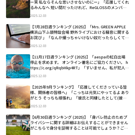
ー笑 私ならそんな思いさせないのにー」「応援してくれ
るみんなへ 短い間だったけれど、ReGLOSSのメンバー
としてホロライブで過ごせた時間は夢のような時間でし
2025.12.03
た。出会ってくれて本当にありがとう。 僕はこ...」など
【7月28日週ランキング (2025)】「Mrs. GREEN APPLE
横浜山下ふ頭特設会場 野外ライブにおける騒音に関する
お詫び ⁡」「なんか撮っちゃいけない奴だったらしくて震
えてる…… バスオタこわ……」「一般人の顔も隠さずに
2025.12.03
虫呼ばわりって… 酷すぎないか？こ...」など
【11月17日週ランキング (2025)】「aespaの紅白出場
停止を求めます。 オンライン署名にご協力ください。 h
ttps://c.org/qRqbHkp4RT」「すいません、私が犯人で
す。」「フジ『めざましテレビ』生放送 ↓ timelesz 篠
2025.12.03
塚大輝が“大きな古...」など
【2025年9月ランキング】「応援してくださっている皆
様、関係者の皆様へ」「こっちは元気にやってるよ あり
がとう そっちも頑張れ」「彼氏と同棲したとして(彼氏
いない)、メディキュットを履いて寝る習慣がある場合
2025.12.03
致す時はメディキュット脱がすところから始まる
の？...」など
【6月30日週ランキング (2025)】「身バレ防止のためプ
ライバシーに関する詳細はお伝えすることができません
がこちらで身分を証明することは可能でしょうか？ご検
討の方よろしくお願いします」「【速報】遠野なぎこの