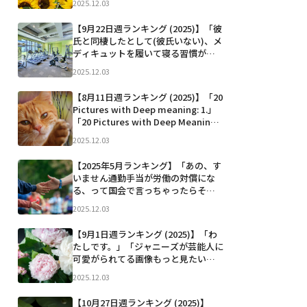
2025.12.03
で泣いた 週数相当の大きさだし体重
指摘されてる訳でもないのにさ。謝
【9月22日週ランキング (2025)】「彼
ってくれたけど「パートナーが大き
氏と同棲したとして(彼氏いない)、メ
くなっていくのこんなきつい...」など
ディキュットを履いて寝る習慣があ
る場合致す時はメディキュット脱が
2025.12.03
すところから始まるの？ 致す日はメ
ディキュット履かないで布団行く
【8月11日週ランキング (2025)】「20
の？ 最近ずっと考えてる。彼氏はい
Pictures with Deep meaning: 1.」
ないんだけど。」「SHIS...」など
「20 Pictures with Deep Meaning:
1.」「【ハッピーセット®販売に関す
2025.12.03
る大切なお知らせと当社の対応につ
いて】」「万博で帰れ...」など
【2025年5月ランキング】「あの、す
いません通勤手当が労働の対償にな
る、って国会で言っちゃったらそれ
はつまり通勤時間を労務時間として
2025.12.03
認めるっていう言質みたいなもんに
なりませんか？？？？？？」「普通
【9月1日週ランキング (2025)】「わ
にダッシュしてこれ両乳丸出しにし
たしです。」「ジャニーズが芸能人に
たことある。ド田舎だからヤ...」など
可愛がられてる画像もっと見たいの
でください」「はい、できます。 東
2025.12.03
京都武蔵野市吉祥寺本町1丁目15番 J
R吉祥寺駅北口 0番バス乗り場横の街
【10月27日週ランキング (2025)】