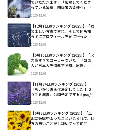
ていただきます」「応援してくださ
ツアーを控えているので...」など
っている皆様、関係者の皆様へ」
「今日の夜に文春から紅白出場アイ
2025.12.03
ドルグループの“大量脱退”記事が出
ます」「フジ「酒のツマミになる
【12月1日週ランキング (2025)】「微
話」終了 千鳥・大悟から視聴者にメ
笑ましい写真ですね。そして何も知
ッセージ」「20 Pic...」など
らずにプロフィールを見に行った人
は度肝を抜かれる方でもある。」
2025.12.03
「卒業についてのお知らせ 天音かな
た6周年となる2025年12月27日をもち
【6月16日週ランキング (2025)】「火
まして、 ホロライブを卒業します。
力高すぎてコーヒー吹いた」「韓国
ぜひ読んでいただ...」など
人が日本人を侮辱する時、原爆、震
災、放射能など命を奪った悲劇をネ
2025.12.03
タにする人が多いけど 日本人が韓国
人をバカにする時は、キムチ、火病、
【11月24日週ランキング (2025)】
パクリ文化みたいな文化的見下しが
「ちいかわ映画化決定しました！ ２
多くて災害や事故の死者を笑う...」な
０２６年夏、公開予定です https://c
ど
hiikawa.toho-movie.jp」「できた
2025.12.03
ゾ」「やめてー！！！！！」「秋葉
原駅前のパン屋でコーヒー飲んでた
【6月9日週ランキング (2025)】「旦
ら、空いてる席が沢山あるのに
那に妊娠中太ったこといじられて、仕
「こ...」など
方の無いことだし辞めてって何回も
言ってるのに辞めてくれなくて、一人