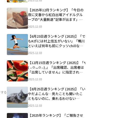
2025.12.03
人に届きました！！！！！ 本当に応
援しています！！！！！」「友達と
【2025年12月ランキング】「今日の
の旅行の交通費、 最適解が分からな
夜に文春から紅白出場アイドルグル
い件」「ポテトのLを頼んであけ...」
ープの“大量脱退”記事が出ます」
など
「みんな見て。一日の疲れが全部吹
2025.12.03
っ飛ぶ。 https://youtube.com/wat
ch?v=-0bzHcFz2Do…」「微笑まし
【6月23日週ランキング (2025)】「で
い写真ですね。そして...」など
もKポには村上信五がいない」「鴨川
といえば何年も前にクッソchillな過
ごし方してるお爺様がたが居て、俺も
2025.12.03
こんな歳のとり方したいなぁと思っ
た。」「【秋山竜次 笑ゥせぇるすま
【12月15日週ランキング (2025)】「٩
ん喪黒役】」「浜辺美波もそうだけ
( ៸៸☉⩊☉៸៸)◞」「出席確認、出席者は
ど名字含めフルネーム...」など
「出席していません」に指定されて
炙り出し始まってアツい」「JR新宿
2025.12.03
駅は火力高めの駅員さんいて、このあ
いだのアナウンスは「一つのドアに
【8月25日週ランキング (2025)】「い
固まらずにご乗車くださーい。信じ
告する
やだよこんな…見たことも聞いたこ
られないかも知れ...」など
ともないのに、乗れるわけない
よ！」「Yes」「やっぱオタクはこれ
2025.12.03
くらいキモくなくちゃいけない みん
なキレイになりすぎた」「突然目が
【2025年ランキング】「ご報告させ
こうなってしまって... 明後日アリーナ