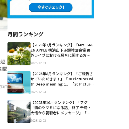
月間ランキング
【2025年7月ランキング】「Mrs. GRE
EN APPLE 横浜山下ふ頭特設会場 野
外ライブにおける騒音に関するお詫
び ⁡」「【期日前投票が過去最多 2145
話題
2025.12.03
万人超】」「一般人の顔も隠さずに
期間
虫呼ばわりって… 酷すぎないか？こ
【2025年8月ランキング】「ご報告さ
の人も貴方の事が好きで推して...」な
せていただきます」「20 Pictures wi
ど
th Deep meaning: 1.」「20 Picture
月3日
s with Deep Meaning: 1.」「【ハッ
2025.12.03
ピーセット®販売に関する大切なお知
らせと当社の...」など
【2025年10月ランキング】「フジ
「酒のツマミになる話」終了 千鳥・
大悟から視聴者にメッセージ」「私
の素晴らしい盟友のトランプ大統領
2025.12.03
と共に！ With my wonderful ally a
nd friend, @realDonaldTrump!」