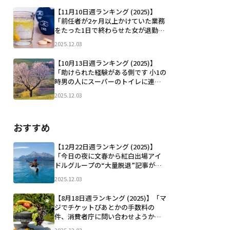
ないし、本当に楽しみにしてたから
【11月10日週ランキング (2025)】
靴とか小物自分で揃えてコンセプト
「前任者が2ヶ月以上かけていた業務
も練ってたのに AV女優に貸...」など
をたった1日で終わらせた女が退勤─
────────────────
2025.12.03
───」「Perfumeあ～ちゃん結婚
発表 お相手は一般男性「ファンの人
【10月13日週ランキング (2025)】
です！」 https://oricon.co.jp/ne...」
「助けられた経験がある側です 小1の
など
時男の人にスーパーのトイレに連れ
込まれました。個室前で怖くなり抵
2025.12.03
抗したら手を思い切り引っ張れたの
で、手を洗っていたおじさんに「助け
て…」と声を振り絞って伝えたらお
おすすめ
じさんは男に向かって「何しとん...」
など
【12月22日週ランキング (2025)】
「今日の夜に文春から紅白出場アイ
ドルグループの“大量脱退”記事が出
ます」「ME:I 石井蘭､加藤心､飯田栞
2025.12.03
月､佐々木心菜が脱退」「あ そういえ
ば今朝3000万の薬ぶちこみました み
【8月18日週ランキング (2025)】「マ
なさんが国民健康保険を納めてくれ
ジでチケットぴあとかの手数料の
ているお陰で、親...」など
件、消費者庁に問い合わせようか
な。 どんどん値上げされてる」「本