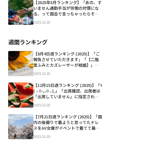
【2025年5月ランキング】「あの、す
「池...」など
いません通勤手当が労働の対償にな
る、って国会で言っちゃったらそれ
はつまり通勤時間を労務時間として
2025.12.03
認めるっていう言質みたいなもんに
なりませんか？？？？？？」「普通
にダッシュしてこれ両乳丸出しにし
週間ランキング
たことある。ド田舎だからヤ...」など
【8月4日週ランキング (2025)】「ご
報告させていただきます」「【二階
堂ふみとカズレーザーが結婚】」
「甲子園出場中の広陵高校で犯罪級
2025.12.03
のいじめ事件発覚 甲子園出場を辞退
しろと大炎上中 1年生が寮でカップラ
【12月15日週ランキング (2025)】「٩
ーメンを食べる ↓ 2年生（現3年生）
( ៸៸☉⩊☉៸៸)◞」「出席確認、出席者は
にバレて暴行 ↓ 次...」など
「出席していません」に指定されて
炙り出し始まってアツい」「JR新宿
2025.12.03
駅は火力高めの駅員さんいて、このあ
いだのアナウンスは「一つのドアに
【7月21日週ランキング (2025)】「国
固まらずにご乗車くださーい。信じ
内の後撮りで着ようと思ってたドレ
られないかも知れ...」など
スをAV女優がイベントで着てて最悪
このドレスはとあるスタジオのオリ
2025.12.03
ジナル衣装だからここでしか着られ