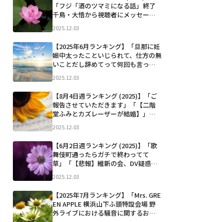
路樹前だと思われます。」「本日、自
「フジ「酒のツマミになる話」終了
由民主党総裁の職...」など
千鳥・大悟から視聴者にメッセー
ジ」「私の素晴らしい盟友のトラン
2025.12.03
プ大統領と共に！ With my wonderf
ul ally and friend, @realDonaldTru
【2025年6月ランキング】「旦那に妊
mp!」「ロ...」など
娠中太ったこといじられて、仕方の無
いことだし辞めてって何回も言って
るのに辞めてくれなくて、一人で泣い
2025.12.03
た 週数相当の大きさだし体重指摘さ
れてる訳でもないのにさ。謝ってく
【8月4日週ランキング (2025)】「ご
れたけど「パートナーが大きくなっ
報告させていただきます」「【二階
ていくのこんなきつい...」など
堂ふみとカズレーザーが結婚】」
「甲子園出場中の広陵高校で犯罪級
2025.12.03
のいじめ事件発覚 甲子園出場を辞退
しろと大炎上中 1年生が寮でカップラ
【6月2日週ランキング (2025)】「歌
ーメンを食べる ↓ 2年生（現3年生）
舞伎町通ったらガチで終わってて
にバレて暴行 ↓ 次...」など
草」「【悲報】維新の会、DV疑惑と
浪費癖、異常◯癖持ちの久保優太さ
2025.12.03
んを参院選に擁立してしまうwwww
元Ｋ―１王者・久保優太氏 参院選
【2025年7月ランキング】「Mrs. GRE
比例代表に維新から出馬「国会のリ
EN APPLE 横浜山下ふ頭特設会場 野
ングで暴れまくりたい」 ...」など
外ライブにおける騒音に関するお詫
び ⁡」「【期日前投票が過去最多 2145